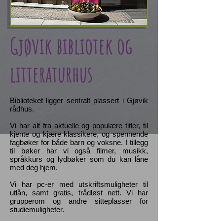
Gjøvik bibliotek og
litteraturhus
Biblioteket ligger sentralt plassert i Gjøvik
rådhus.
Vi har alt fra aktuelle og populære titler, til
kjente og kjære klassikere, og spennende
fagbøker for både barn og voksne. I tillegg
til bøker har vi også filmer, musikk,
språkkurs og lydbøker som du kan låne
med deg hjem.
Vi har pc-er med utskriftsmuligheter til
utlån, samt gratis, trådløst nett. Vi har
grupperom og andre sitteplasser for
studiemuligheter.