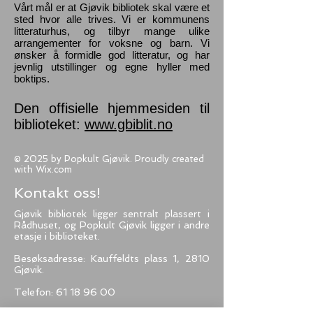
Vårt mål er at Gjøvik bibliotek skal være et
sted hvor alle trives. Vi er kommunens
litteraturhus, og tilbyr mange ulike
arrangementer for voksne og barn. Vi
ønsker å formidle god litteratur, og har
jevnlig utstillinger og egne hyller med
boktips.
Den offisielle hjemmesiden til
biblioteket:
www.gbiblit.no
© 2025 by Popkult Gjøvik. Proudly created
with
Wix.com
Kontakt oss!
Gjøvik bibliotek ligger sentralt plassert i
Rådhuset, og
Popkult Gjøvik ligger i andre
etasje i biblioteket.
Besøksadresse: Kauffeldts plass 1, 2810
Gjøvik.
Telefon:
61 18 96 00