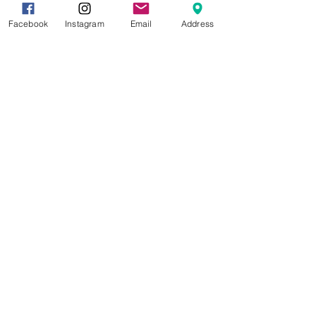
E-post:
biblioteket@gjovik.kommune.no
Facebook
Instagram
Email
Address
Åpningstider
Mandag-torsdag: 10.00–18.00
Fredag: 10.00–15.00
Lørdag: 10.00–14.00