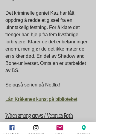
Det kriminelle geniet Kaz har fått i 
oppdrag å redde et gissel fra en 
uinntakelig festning. For å klare det 
trenger han hjelp fra fem livsfarlige 
forbrytere. Klarer de det er belønningen 
enorm, men gjør de det ikke møter de 
en sikker død. En del av Shadow and 
Bone-universet. Omtalen er utarbeidet 
av BS.
Se også serien på Netflix!
Lån Kråkenes kunst på biblioteket
When among crows / Veronica Roth
Smerte er Dymitrs kall. Familien hans 
kommer fra en lang rekke jegere som 