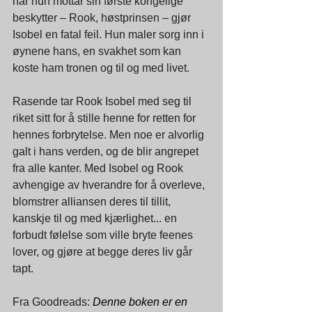
når hun mottar sin første kongelige 
beskytter – Rook, høstprinsen – gjør 
Isobel en fatal feil. Hun maler sorg inn i 
øynene hans, en svakhet som kan 
koste ham tronen og til og med livet.
Rasende tar Rook Isobel med seg til 
riket sitt for å stille henne for retten for 
hennes forbrytelse. Men noe er alvorlig 
galt i hans verden, og de blir angrepet 
fra alle kanter. Med Isobel og Rook 
avhengige av hverandre for å overleve, 
blomstrer alliansen deres til tillit, 
kanskje til og med kjærlighet... en 
forbudt følelse som ville bryte feenes 
lover, og gjøre at begge deres liv går 
tapt. 
Fra Goodreads: 
Denne boken er en 