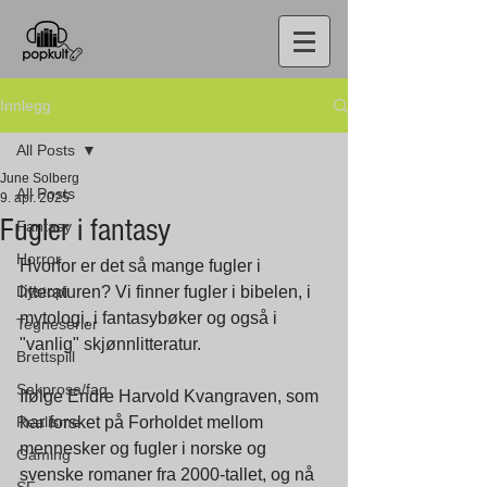
Innlegg
All Posts
June Solberg
All Posts
9. apr. 2025
Fugler i fantasy
Fantasy
Horror
Hvorfor er det så mange fugler i 
Dystopi
litteraturen? Vi finner fugler i bibelen, i 
mytologi, i fantasybøker og også i 
Tegneserier
"vanlig" skjønnlitteratur.
Brettspill
Sakprosa/fag
Ifølge Endre Harvold Kvangraven, som 
Realisme
har forsket på Forholdet mellom 
mennesker og fugler i norske og 
Gaming
svenske romaner fra 2000-tallet, og nå 