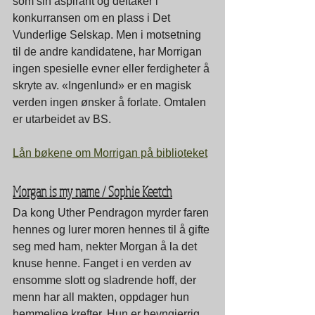
som sin aspirant og deltaker i 
konkurransen om en plass i Det 
Vunderlige Selskap. Men i motsetning 
til de andre kandidatene, har Morrigan 
ingen spesielle evner eller ferdigheter å 
skryte av. «Ingenlund» er en magisk 
verden ingen ønsker å forlate. Omtalen 
er utarbeidet av BS.
Lån bøkene om Morrigan på biblioteket
Morgan is my name / Sophie Keetch
Da kong Uther Pendragon myrder faren 
hennes og lurer moren hennes til å gifte 
seg med ham, nekter Morgan å la det 
knuse henne. Fanget i en verden av 
ensomme slott og sladrende hoff, der 
menn har all makten, oppdager hun 
hemmelige krefter. Hun er hevngjerrig 