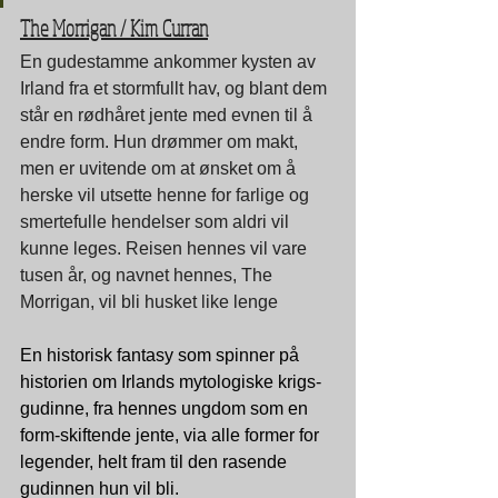
The Morrigan / Kim Curran
En gudestamme ankommer kysten av 
Irland fra et stormfullt hav, og blant dem 
står en rødhåret jente med evnen til å 
endre form. Hun drømmer om makt, 
men er uvitende om at ønsket om å 
herske vil utsette henne for farlige og 
smertefulle hendelser som aldri vil 
kunne leges. Reisen hennes vil vare 
tusen år, og navnet hennes, The 
Morrigan, vil bli husket like lenge
En historisk fantasy som spinner på 
historien om Irlands mytologiske krigs-
gudinne, fra hennes ungdom som en 
form-skiftende jente, via alle former for 
legender, helt fram til den rasende 
gudinnen hun vil bli.