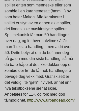
spiller enten som menneske eller som 
zombie i en karantenesatt (hmm .. ) by 
som heter Malton. Alle karakterer i 
spillet er styrt av en annen ekte spiller, 
det finnes ikke maskinstyrte spillere. 
Spillmekanisk får man 50 handlinger 
hver dag, og for hver halvtime så får 
man 1 ekstra handling - men aldri over 
50. Dette betyr at om du befinner deg 
på gaten med din siste handling, så må 
du bare håpe at det ikke dukker opp en 
zombie der før du får nok handlinger å 
bevege deg vekk med. Grafisk sett er 
det veldig lite “gørr” invlvert, annet enn 
hva tekstboksene sier at skjer. 
Anbefales for 11+, og folk med god 
tålmodighet. 
http://www.urbandead.com/