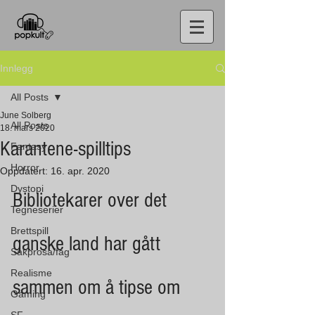
Innlegg
All Posts
June Solberg
All Posts
18. mars 2020
Karantene-spilltips
Fantasy
Horror
Oppdatert:
16. apr. 2020
Dystopi
Bibliotekarer over det 
Tegneserier
Brettspill
ganske land har gått 
Sakprosa/fag
Realisme
sammen om å tipse om 
Gaming