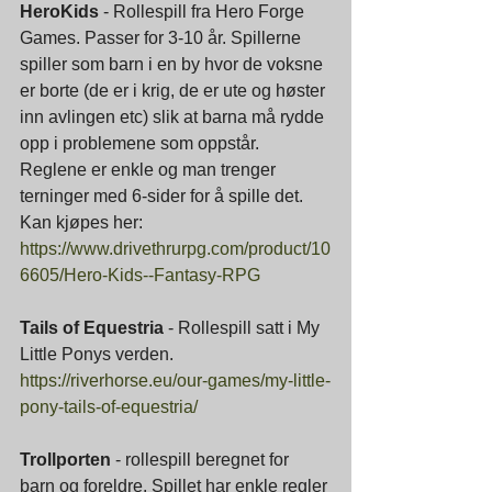
HeroKids
 - Rollespill fra Hero Forge 
Games. Passer for 3-10 år. Spillerne 
spiller som barn i en by hvor de voksne 
er borte (de er i krig, de er ute og høster 
inn avlingen etc) slik at barna må rydde 
opp i problemene som oppstår. 
Reglene er enkle og man trenger 
terninger med 6-sider for å spille det. 
Kan kjøpes her: 
https://www.drivethrurpg.com/product/10
6605/Hero-Kids--Fantasy-RPG
Tails of Equestria 
- Rollespill satt i My 
Little Ponys verden. 
https://riverhorse.eu/our-games/my-little-
pony-tails-of-equestria/
Trollporten
 - rollespill beregnet for 
barn og foreldre. Spillet har enkle regler 