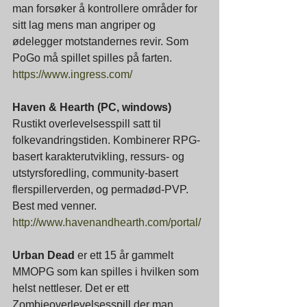
man forsøker å kontrollere områder for 
sitt lag mens man angriper og 
ødelegger motstandernes revir. Som 
PoGo må spillet spilles på farten. 
https://www.ingress.com/
Haven & Hearth (PC, windows)
Rustikt overlevelsesspill satt til 
folkevandringstiden. Kombinerer RPG-
basert karakterutvikling, ressurs- og 
utstyrsforedling, community-basert 
flerspillerverden, og permadød-PVP. 
Best med venner. 
http://www.havenandhearth.com/portal/
Urban Dead
 er ett 15 år gammelt 
MMOPG som kan spilles i hvilken som 
helst nettleser. Det er ett 
Zombieoverlevelsesspill der man 