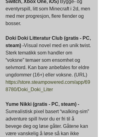
Switch, Xbox One, iOS) 
Bygge- og 
eventyrspill, litt som Minecraft i 2d, men 
med mer progresjon, flere fiender og 
bosser.
Doki Doki Litteratur Club (gratis - PC, 
steam) -
Visual novel med en unik twist. 
Sterk tematikk som handler om 
“voksne” temaer som ensomhet og 
selvmord. Kan bare anbefales for eldre 
ungdommer (16+) eller voksne. (URL)
https://store.steampowered.com/app/69
8780/Doki_Doki_Liter
Yume Nikki (gratis - PC, steam) - 
Surrealistisk pixel basert “walking-sim” 
adventure spill hvor du er fri til å 
bevege deg og løse gåter. Gåtene kan 
være vanskelig å løse så kan ikke 