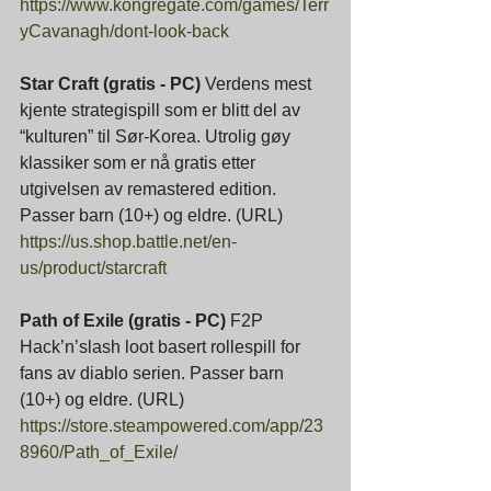
https://www.kongregate.com/games/Terr
yCavanagh/dont-look-back
Star Craft (gratis - PC) 
Verdens mest 
kjente strategispill som er blitt del av 
“kulturen” til Sør-Korea. Utrolig gøy 
klassiker som er nå gratis etter 
utgivelsen av remastered edition.
Passer barn (10+) og eldre. (URL)
https://us.shop.battle.net/en-
us/product/starcraft
Path of Exile (gratis - PC) 
F2P
Hack’n’slash loot basert rollespill for 
fans av diablo serien. Passer barn 
(10+) og eldre. (URL)
https://store.steampowered.com/app/23
8960/Path_of_Exile/