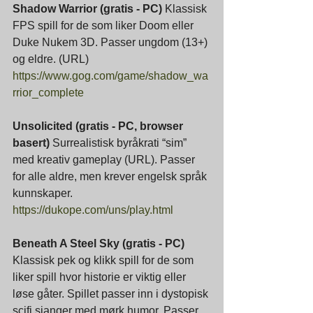
Shadow Warrior (gratis - PC) 
Klassisk 
FPS spill for de som liker Doom eller 
Duke Nukem 3D. Passer ungdom (13+) 
og eldre. (URL)
https://www.gog.com/game/shadow_wa
rrior_complete
Unsolicited (gratis - PC, browser 
basert) 
Surrealistisk byråkrati “sim” 
med kreativ gameplay (URL). Passer 
for alle aldre, men krever engelsk språk 
kunnskaper.
https://dukope.com/uns/play.html
Beneath A Steel Sky (gratis - PC) 
Klassisk pek og klikk spill for de som 
liker spill hvor historie er viktig eller 
løse gåter. Spillet passer inn i dystopisk 
scifi sjanger med mørk humor. Passer 