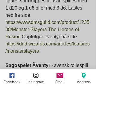
figurer som klippes ut. Kan spilles med 
1 d20 og 1 d6 eller med 3 d6. Lastes 
ned fra side 
https://www.dmsguild.com/product/1235
38/Monster-Slayers-The-Heroes-of-
Hesiod 
Oppfølger-eventyr på side 
https://dnd.wizards.com/articles/features
/monsterslayers
Sagospelet Ãventyr 
- svensk rollespill 
beregnet på barn og foreldre. 
“Sagospelet Äventyr stimulerar fantasin 
Facebook
Instagram
Email
Address
och tränar spelarna att samarbeta. Här 
är alla hjältar.” Fra ca 5 år. Tilgjengelig 
på side 
http://sagospeletaventyr.se/
Engine Heart
 - Gratis fra 
drivethrurpg
. 
Lenge etter at menneskene er borte 
utfører små service-roboter sine 