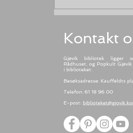
Sommerbøker som formelig spruter
vann
Kontakt o
Gjøvik bibliotek ligger s
Rådhuset, og
Popkult Gjøvik 
i biblioteket.
Besøksadresse: Kauffeldts pla
Telefon: 61 18 96 00
E-post:
biblioteket@gjovik.