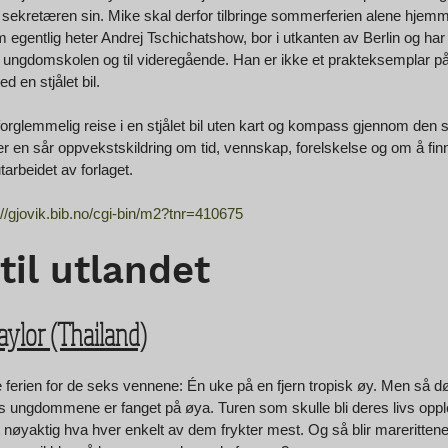
d sekretæren sin. Mike skal derfor tilbringe sommerferien alene hjem
 egentlig heter Andrej Tschichatshow, bor i utkanten av Berlin og har p
ngdomskolen og til videregående. Han er ikke et prakteksemplar på 
 en stjålet bil. 
orglemmelig reise i en stjålet bil uten kart og kompass gjennom de
r en sår oppvekstskildring om tid, vennskap, forelskelse og om å fin
arbeidet av forlaget. 
://gjovik.bib.no/cgi-bin/m2?tnr=410675
 til utlandet
Taylor (Thailand)
te ferien for de seks vennene: Én uke på en fjern tropisk øy. Men så d
ks ungdommene er fanget på øya. Turen som skulle bli deres livs oppleve
 nøyaktig hva hver enkelt av dem frykter mest. Og så blir marerittene 