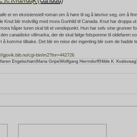
alle
 er en eksistensiell roman om å høre til og å løsrive seg, om å fin
le Knut blir motvillig med mora Gunhild til Canada. Knut har droppa ut
 mora håper turen skal bli et vendepunkt. Hun har selv sine grunner f
 den canadiske villmarka, der de skal følge fotsporene til oldefaren so
ri å komme tilbake. Det blir en reise der ingenting blir som de hadde t
://gjovik.bib.no/cgi-bin/m2?tnr=442726
Maren Engelschiøn
Maria Gripe
Wolfgang Herrndorff
Hilde K. Kvalsvaag