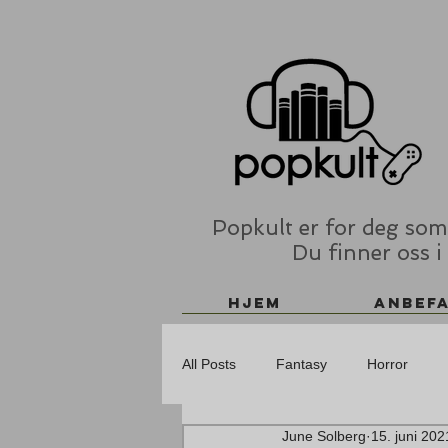
Popkult er for deg som 
Du finner oss i
Hjem
Anbef
All Posts
Fantasy
Horror
June Solberg
15. juni 202
SF
TV/Film