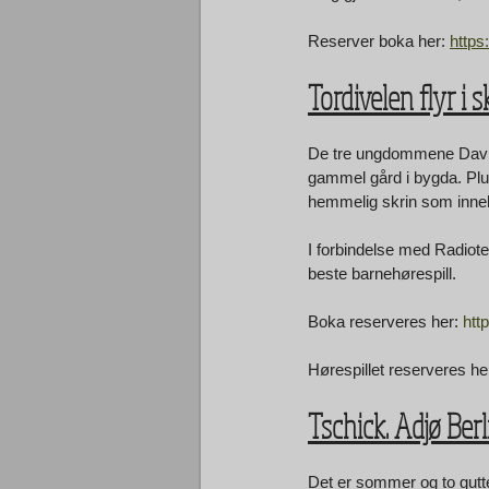
Reserver boka her: 
https
Tordivelen flyr i
De tre ungdommene David,
gammel gård i bygda. Plut
hemmelig skrin som inneh
I forbindelse med Radiote
beste barnehørespill. 
Boka reserveres her: 
htt
Hørespillet reserveres her
Tschick. Adjø Ber
Det er sommer og to gutter