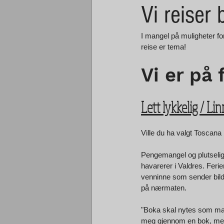
Vi reiser 
I mangel på muligheter for
reise er tema!
Vi er på 
Lett lykkelig / Li
Ville du ha valgt Toscan
Pengemangel og plutselige
havarerer i Valdres. Ferie
venninne som sender bilde
på nærmaten.
"Boka skal nytes som man n
meg gjennom en bok, men