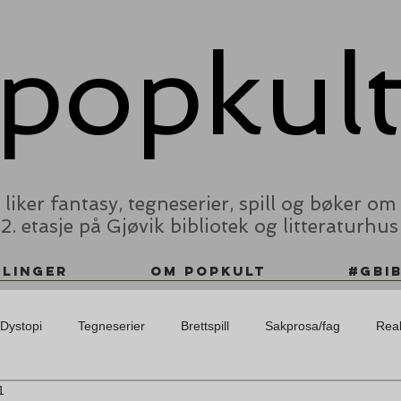
popkul
liker fantasy, tegneserier, spill og bøker om 
 2. etasje på Gjøvik bibliotek og litteratur
alinger
Om Popkult
#gbib
Dystopi
Tegneserier
Brettspill
Sakprosa/fag
Rea
1