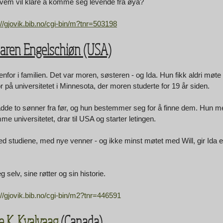
 Hvem vil klare å komme seg levende fra øya? 
://gjovik.bib.no/cgi-bin/m?tnr=503198
Maren Engelschiøn (USA)
t utenfor i familien. Det var moren, søsteren - og Ida. Hun fikk aldri møte
r på universitetet i Minnesota, der moren studerte for 19 år siden. 
hadde to sønner fra før, og hun bestemmer seg for å finne dem. Hun m
universitetet, drar til USA og starter letingen. 
 studiene, med nye venner - og ikke minst møtet med Will, gir Ida e
g selv, sine røtter og sin historie. 
://gjovik.bib.no/cgi-bin/m2?tnr=446591
e K. Kvalvaag
 (Canada)