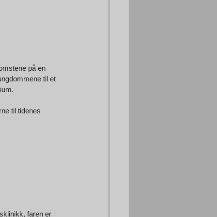
lomstene på en 
 ungdommene til et 
rium.
e til tidenes 
klinikk, faren er 