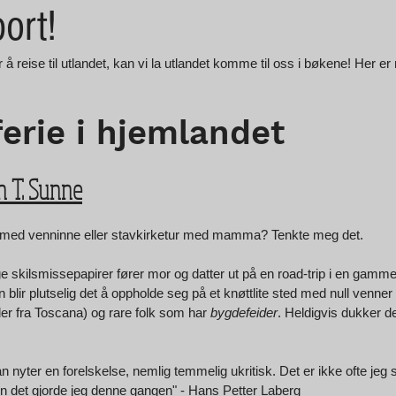
bort!
 å reise til utlandet, kan vi la utlandet komme til oss i bøkene! Her e
ferie i hjemlandet
nn T. Sunne
a med venninne eller stavkirketur med mamma? Tenkte meg det.
 skilsmissepapirer fører mor og datter ut på en road-trip i en gammel
n blir plutselig det å oppholde seg på et knøttlite sted med null venner
r fra Toscana) og rare folk som har 
bygdefeider
. Heldigvis dukker d
yter en forelskelse, nemlig temmelig ukritisk. Det er ikke ofte jeg si
 det gjorde jeg denne gangen" - Hans Petter Laberg