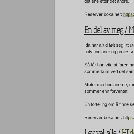
det ene etter det andre.
Reserver boka her: 
https
En del av meg / 
Ida har alltid følt seg lit
halvt indianer og professo
Så får hun vite at faren 
sommerkurs ved det samme 
Møtet med indianerne, med
sommer enn forventet. 
En fortelling om å finne se
Reserver boka her: 
https
Lev vel, alle / 
Hild