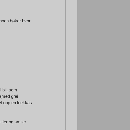
r noen bøker hvor 
 bil, som 
 (med grei 
et opp en kjekkas 
tter og smiler 