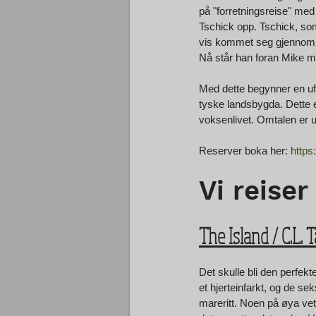
på "forretningsreise" me
Tschick opp. Tschick, som
vis kommet seg gjennom u
Nå står han foran Mike med
Med dette begynner en uf
tyske landsbygda. Dette e
voksenlivet. Omtalen er ut
Reserver boka her: 
https
Vi reiser
The Island / C.L. 
Det skulle bli den perfek
et hjerteinfarkt, og de se
mareritt. Noen på øya vet