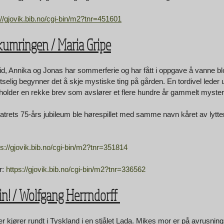
://gjovik.bib.no/cgi-bin/m2?tnr=451601
 skumringen / Maria Gripe
 Annika og Jonas har sommerferie og har fått i oppgave å vanne b
selig begynner det å skje mystiske ting på gården. En tordivel leder
older en rekke brev som avslører et flere hundre år gammelt myste
atrets 75-års jubileum ble hørespillet med samme navn kåret av lyttern
ps://gjovik.bib.no/cgi-bin/m2?tnr=351814
: 
https://gjovik.bib.no/cgi-bin/m2?tnr=336562
lin! / Wolfgang Herrndorff 
 kjører rundt i Tyskland i en stjålet Lada. Mikes mor er på avrusnings