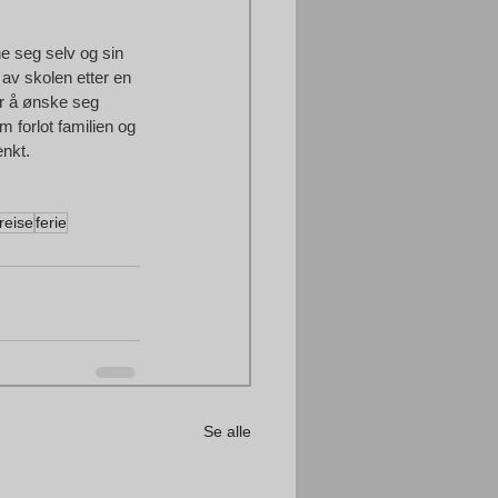
ne seg selv og sin 
 av skolen etter en 
or å ønske seg 
m forlot familien og 
enkt.
reise
ferie
Se alle