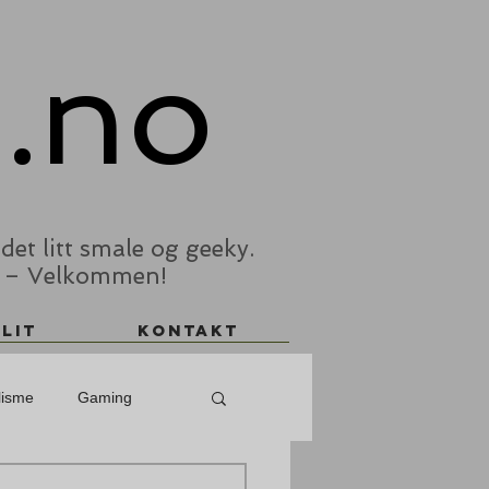
t.no
det litt smale og geeky.
hus – Velkommen!
lit
Kontakt
lisme
Gaming