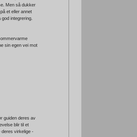
me. Men så dukker 
å et eller annet 
god integrering. 
n sommervarme 
ne sin egen vei mot 
ør guiden deres av 
lse blir til et 
deres virkelige - 