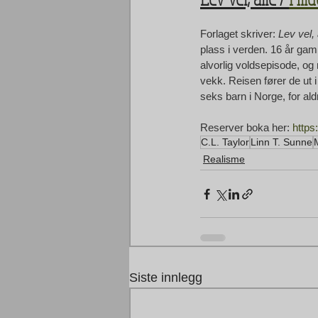
Forlaget skriver: 
Lev vel, 
plass i verden. 16 år gam
alvorlig voldsepisode, og
vekk. Reisen fører de ut i
seks barn i Norge, for ald
Reserver boka her: 
https
C.L. Taylor
Linn T. Sunne
Realisme
Siste innlegg