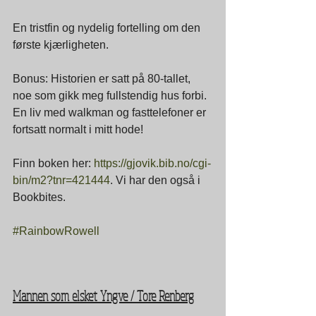
En tristfin og nydelig fortelling om den 
første kjærligheten.
Bonus: Historien er satt på 80-tallet, 
noe som gikk meg fullstendig hus forbi. 
En liv med walkman og fasttelefoner er 
fortsatt normalt i mitt hode!
Finn boken her: 
https://gjovik.bib.no/cgi-
bin/m2?tnr=421444
. Vi har den også i 
Bookbites.
#RainbowRowell
Mannen som elsket Yngve / Tore Renberg