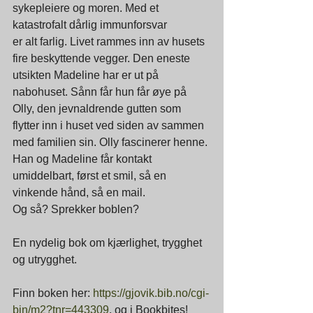
sykepleiere og moren. Med et 
katastrofalt dårlig immunforsvar
er alt farlig. Livet rammes inn av husets 
fire beskyttende vegger. Den eneste 
utsikten Madeline har er ut på 
nabohuset. Sånn får hun får øye på 
Olly, den jevnaldrende gutten som 
flytter inn i huset ved siden av sammen 
med familien sin. Olly fascinerer henne. 
Han og Madeline får kontakt 
umiddelbart, først et smil, så en 
vinkende hånd, så en mail. 
Og så? Sprekker boblen?
En nydelig bok om kjærlighet, trygghet 
og utrygghet.
Finn boken her: 
https://gjovik.bib.no/cgi-
bin/m2?tnr=443309
, og i Bookbites!