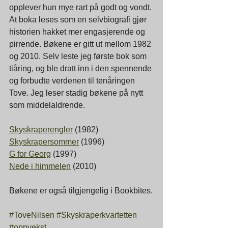
opplever hun mye rart på godt og vondt. 
At boka leses som en selvbiografi gjør 
historien hakket mer engasjerende og 
pirrende. Bøkene er gitt ut mellom 1982 
og 2010. Selv leste jeg første bok som 
tiåring, og ble dratt inn i den spennende 
og forbudte verdenen til tenåringen 
Tove. Jeg leser stadig bøkene på nytt 
som middelaldrende.
Skyskraperengler
 (1982)
Skyskrapersommer
 (1996)
G for Georg
 (1997)
Nede i himmelen
 (2010)
Bøkene er også tilgjengelig i Bookbites.
#ToveNilsen
#Skyskraperkvartetten
#oppvekst