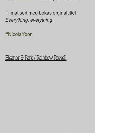
Filmatisert med bokas orginaltittel 
Everything, everything
.
#NicolaYoon
Eleanor & Park / Rainbow Rowell