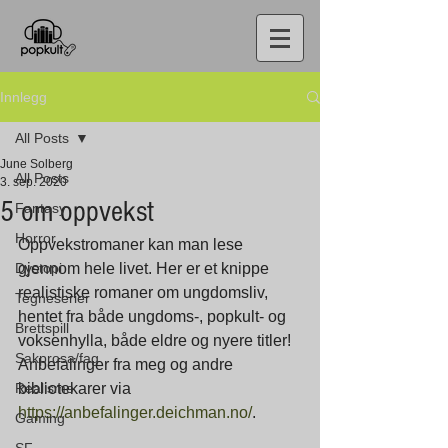
Innlegg
All Posts
June Solberg
All Posts
3. sep. 2020
5 om oppvekst
Fantasy
Horror
Oppvekstromaner kan man lese 
Dystopi
gjennom hele livet. Her er et knippe 
realistiske romaner om ungdomsliv, 
Tegneserier
hentet fra både ungdoms-, popkult- og 
Brettspill
voksenhylla, både eldre og nyere titler! 
Sakprosa/fag
Anbefalinger fra meg og andre 
Realisme
bibliotekarer via 
https://anbefalinger.deichman.no/
. 
Gaming