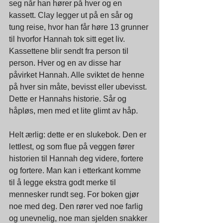
seg når han hører på hver og en 
kassett. Clay legger ut på en sår og 
tung reise, hvor han får høre 13 grunner 
til hvorfor Hannah tok sitt eget liv. 
Kassettene blir sendt fra person til 
person. Hver og en av disse har 
påvirket Hannah. Alle sviktet de henne 
på hver sin måte, bevisst eller ubevisst. 
Dette er Hannahs historie. Sår og 
håpløs, men med et lite glimt av håp.
Helt ærlig: dette er en slukebok. Den er 
lettlest, og som flue på veggen fører 
historien til Hannah deg videre, fortere 
og fortere. Man kan i etterkant komme 
til å legge ekstra godt merke til 
mennesker rundt seg. For boken gjør 
noe med deg. Den rører ved noe farlig 
og unevnelig, noe man sjelden snakker 