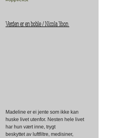
Verden er en boble / Nicola Yoon 
Madeline er ei jente som ikke kan 
huske livet utenfor. Nesten hele livet 
har hun vært inne, trygt
beskyttet av luftfiltre, medisiner, 