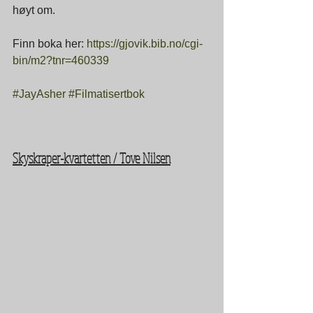
høyt om.
Finn boka her: 
https://gjovik.bib.no/cgi-
bin/m2?tnr=460339
#JayAsher
#Filmatisertbok
Skyskraper-kvartetten / Tove Nilsen